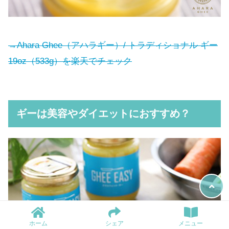
→Ahara Ghee（アハラギー）/ トラディショナル ギー
19oz（533g）を楽天でチェック
ギーは美容やダイエットにおすすめ？
ホーム
シェア
メニュー