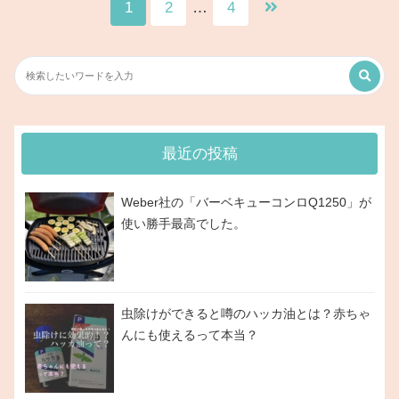
1
2
…
4
最近の投稿
Weber社の「バーベキューコンロQ1250」が
使い勝手最高でした。
虫除けができると噂のハッカ油とは？赤ちゃ
んにも使えるって本当？