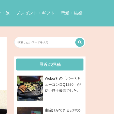
け・旅
プレゼント・ギフト
恋愛・結婚
最近の投稿
Weber社の「バーベキ
ューコンロQ1250」が
使い勝手最高でした。
虫除けができると噂の