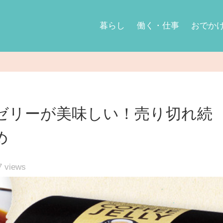
暮らし
働く・仕事
おでか
ゼリーが美味しい！売り切れ続
め
7
views