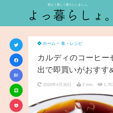
程よく楽しく暮らししましょ。
ホーム
食・レシピ
カルディのコーヒー
出で即買いがおすす
B!
2020年4月30日
2 min
1,76