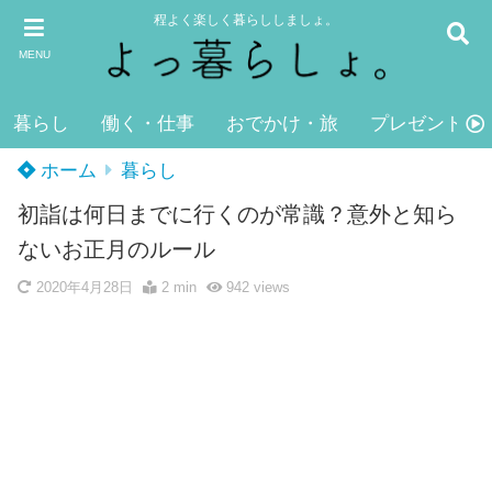
程よく楽しく暮らししましょ。
MENU
暮らし
働く・仕事
おでかけ・旅
プレゼント・
ホーム
暮らし
初詣は何日までに行くのが常識？意外と知ら
ないお正月のルール
2020年4月28日
2 min
942
views