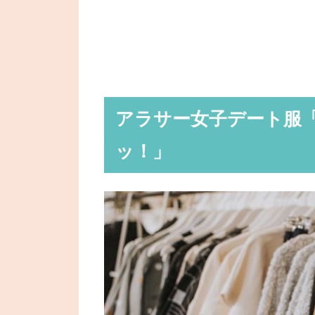
アラサー女子デート服
ッ！」