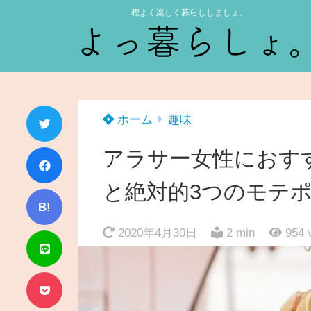
程よく楽しく暮らししましょ。
ホーム
趣味
アラサー女性におす
と絶対的3つのモテ
B!
2020年4月30日
2 min
954
v