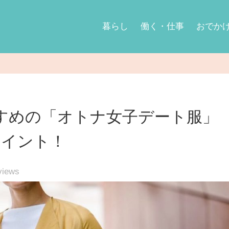
暮らし
働く・仕事
おでか
すめの「オトナ女子デート服」
ポイント！
iews